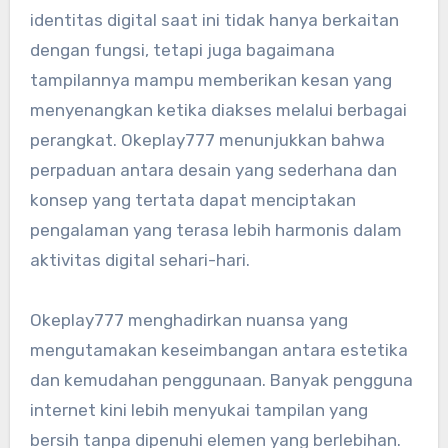
identitas digital saat ini tidak hanya berkaitan
dengan fungsi, tetapi juga bagaimana
tampilannya mampu memberikan kesan yang
menyenangkan ketika diakses melalui berbagai
perangkat. Okeplay777 menunjukkan bahwa
perpaduan antara desain yang sederhana dan
konsep yang tertata dapat menciptakan
pengalaman yang terasa lebih harmonis dalam
aktivitas digital sehari-hari.
Okeplay777 menghadirkan nuansa yang
mengutamakan keseimbangan antara estetika
dan kemudahan penggunaan. Banyak pengguna
internet kini lebih menyukai tampilan yang
bersih tanpa dipenuhi elemen yang berlebihan.