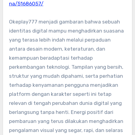
na/51686057/
Okeplay777 menjadi gambaran bahwa sebuah
identitas digital mampu menghadirkan suasana
yang terasa lebih indah melalui perpaduan
antara desain modern, keteraturan, dan
kemampuan beradaptasi terhadap
perkembangan teknologi. Tampilan yang bersih,
struktur yang mudah dipahami, serta perhatian
terhadap kenyamanan pengguna menjadikan
platform dengan karakter seperti ini tetap
relevan di tengah perubahan dunia digital yang
berlangsung tanpa henti. Energi positif dari
pembaruan yang terus dilakukan menghadirkan
pengalaman visual yang segar, rapi, dan selaras