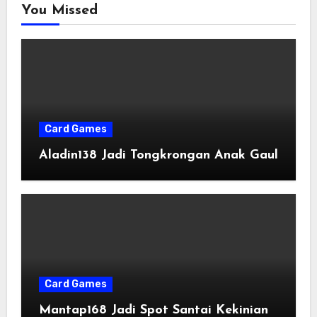
You Missed
Card Games
Aladin138 Jadi Tongkrongan Anak Gaul
Card Games
Mantap168 Jadi Spot Santai Kekinian