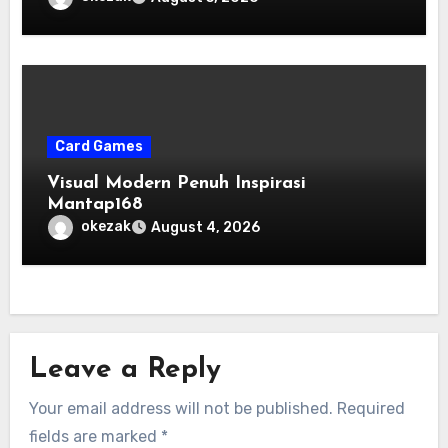
Card Games
Visual Modern Penuh Inspirasi
Mantap168
okezak
August 4, 2026
Leave a Reply
Your email address will not be published.
Required
fields are marked
*