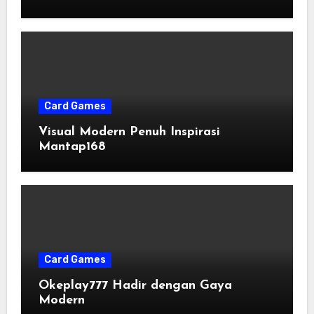
Card Games
Visual Modern Penuh Inspirasi
Mantap168
Card Games
Okeplay777 Hadir dengan Gaya
Modern