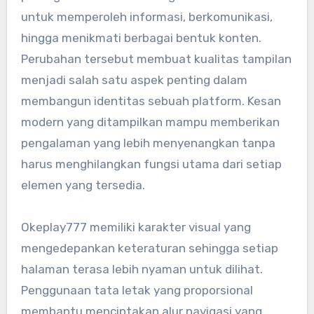
untuk memperoleh informasi, berkomunikasi,
hingga menikmati berbagai bentuk konten.
Perubahan tersebut membuat kualitas tampilan
menjadi salah satu aspek penting dalam
membangun identitas sebuah platform. Kesan
modern yang ditampilkan mampu memberikan
pengalaman yang lebih menyenangkan tanpa
harus menghilangkan fungsi utama dari setiap
elemen yang tersedia.
Okeplay777 memiliki karakter visual yang
mengedepankan keteraturan sehingga setiap
halaman terasa lebih nyaman untuk dilihat.
Penggunaan tata letak yang proporsional
membantu menciptakan alur navigasi yang