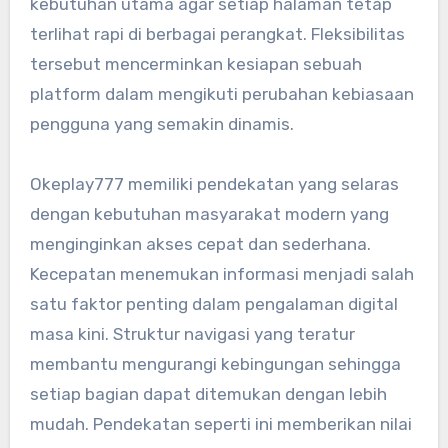
kebutuhan utama agar setiap halaman tetap
terlihat rapi di berbagai perangkat. Fleksibilitas
tersebut mencerminkan kesiapan sebuah
platform dalam mengikuti perubahan kebiasaan
pengguna yang semakin dinamis.
Okeplay777 memiliki pendekatan yang selaras
dengan kebutuhan masyarakat modern yang
menginginkan akses cepat dan sederhana.
Kecepatan menemukan informasi menjadi salah
satu faktor penting dalam pengalaman digital
masa kini. Struktur navigasi yang teratur
membantu mengurangi kebingungan sehingga
setiap bagian dapat ditemukan dengan lebih
mudah. Pendekatan seperti ini memberikan nilai