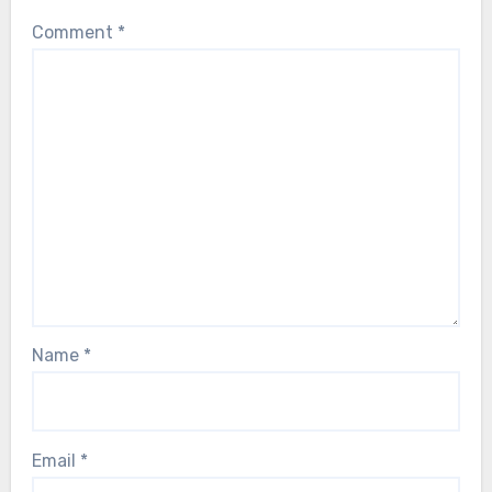
Comment
*
Name
*
Email
*