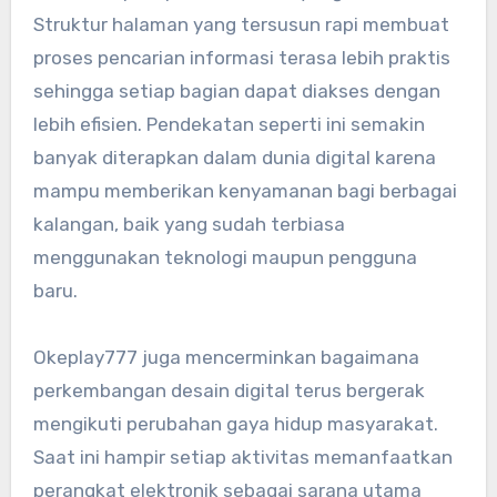
Struktur halaman yang tersusun rapi membuat
proses pencarian informasi terasa lebih praktis
sehingga setiap bagian dapat diakses dengan
lebih efisien. Pendekatan seperti ini semakin
banyak diterapkan dalam dunia digital karena
mampu memberikan kenyamanan bagi berbagai
kalangan, baik yang sudah terbiasa
menggunakan teknologi maupun pengguna
baru.
Okeplay777 juga mencerminkan bagaimana
perkembangan desain digital terus bergerak
mengikuti perubahan gaya hidup masyarakat.
Saat ini hampir setiap aktivitas memanfaatkan
perangkat elektronik sebagai sarana utama