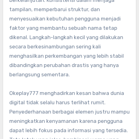
berkelanjutan. Konsistensi dalam menjaga
tampilan, memperbarui struktur, dan
menyesuaikan kebutuhan pengguna menjadi
faktor yang membantu sebuah nama tetap
dikenal. Langkah-langkah kecil yang dilakukan
secara berkesinambungan sering kali
menghasilkan perkembangan yang lebih stabil
dibandingkan perubahan drastis yang hanya
berlangsung sementara.
Okeplay777 menghadirkan kesan bahwa dunia
digital tidak selalu harus terlihat rumit.
Penyederhanaan berbagai elemen justru mampu
meningkatkan kenyamanan karena pengguna
dapat lebih fokus pada informasi yang tersedia.