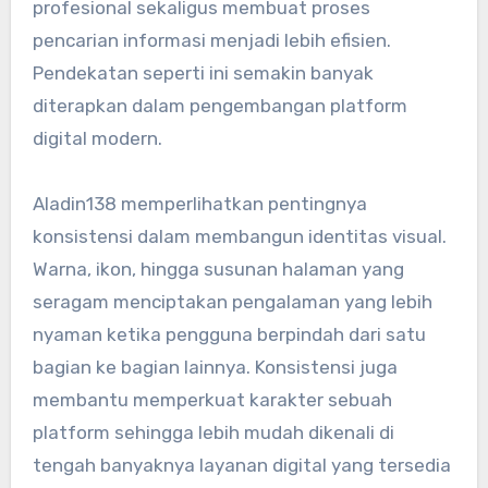
profesional sekaligus membuat proses
pencarian informasi menjadi lebih efisien.
Pendekatan seperti ini semakin banyak
diterapkan dalam pengembangan platform
digital modern.
Aladin138 memperlihatkan pentingnya
konsistensi dalam membangun identitas visual.
Warna, ikon, hingga susunan halaman yang
seragam menciptakan pengalaman yang lebih
nyaman ketika pengguna berpindah dari satu
bagian ke bagian lainnya. Konsistensi juga
membantu memperkuat karakter sebuah
platform sehingga lebih mudah dikenali di
tengah banyaknya layanan digital yang tersedia