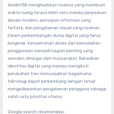
Aladin138 menghadirkan nuansa yang membuat
waktu luang terasa lebih seru melalui perpaduan
desain modern, penyajian informasi yang
tertata, dan pengalaman visual yang nyaman.
Dalam perkembangan dunia digital yang terus
bergerak, kenyamanan akses dan kemudahan
penggunaan menjadi bagian penting yang
semakin dihargai oleh masyarakat. Kehadiran
identitas digital yang mampu mengikuti
perubahan tren menunjukkan bagaimana
teknologi dapat berkembang dengan tetap
mengedepankan pengalaman pengguna sebagai
salah satu prioritas utama.
Google search rekomendasi :