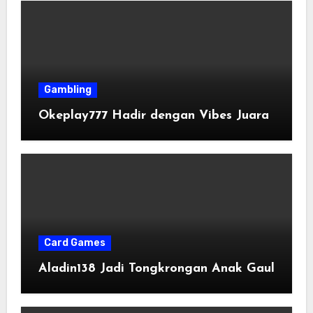
Gambling
Okeplay777 Hadir dengan Vibes Juara
Card Games
Aladin138 Jadi Tongkrongan Anak Gaul