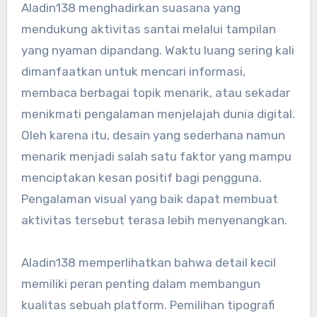
Aladin138 menghadirkan suasana yang
mendukung aktivitas santai melalui tampilan
yang nyaman dipandang. Waktu luang sering kali
dimanfaatkan untuk mencari informasi,
membaca berbagai topik menarik, atau sekadar
menikmati pengalaman menjelajah dunia digital.
Oleh karena itu, desain yang sederhana namun
menarik menjadi salah satu faktor yang mampu
menciptakan kesan positif bagi pengguna.
Pengalaman visual yang baik dapat membuat
aktivitas tersebut terasa lebih menyenangkan.
Aladin138 memperlihatkan bahwa detail kecil
memiliki peran penting dalam membangun
kualitas sebuah platform. Pemilihan tipografi