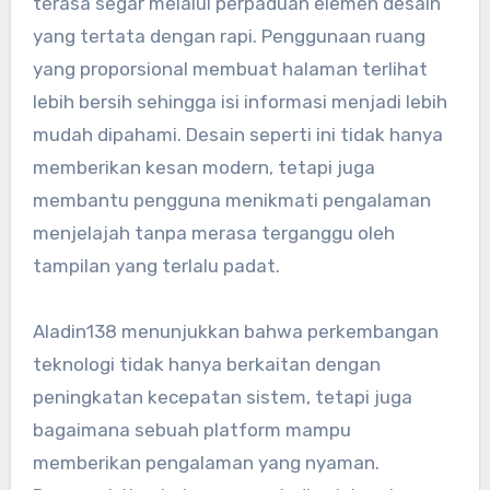
terasa segar melalui perpaduan elemen desain
yang tertata dengan rapi. Penggunaan ruang
yang proporsional membuat halaman terlihat
lebih bersih sehingga isi informasi menjadi lebih
mudah dipahami. Desain seperti ini tidak hanya
memberikan kesan modern, tetapi juga
membantu pengguna menikmati pengalaman
menjelajah tanpa merasa terganggu oleh
tampilan yang terlalu padat.
Aladin138 menunjukkan bahwa perkembangan
teknologi tidak hanya berkaitan dengan
peningkatan kecepatan sistem, tetapi juga
bagaimana sebuah platform mampu
memberikan pengalaman yang nyaman.