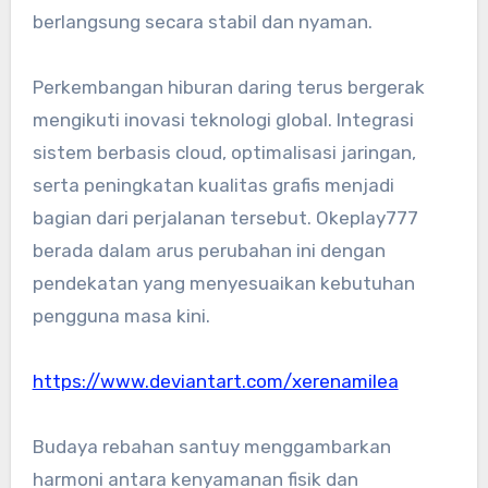
berlangsung secara stabil dan nyaman.
Perkembangan hiburan daring terus bergerak
mengikuti inovasi teknologi global. Integrasi
sistem berbasis cloud, optimalisasi jaringan,
serta peningkatan kualitas grafis menjadi
bagian dari perjalanan tersebut. Okeplay777
berada dalam arus perubahan ini dengan
pendekatan yang menyesuaikan kebutuhan
pengguna masa kini.
https://www.deviantart.com/xerenamilea
Budaya rebahan santuy menggambarkan
harmoni antara kenyamanan fisik dan