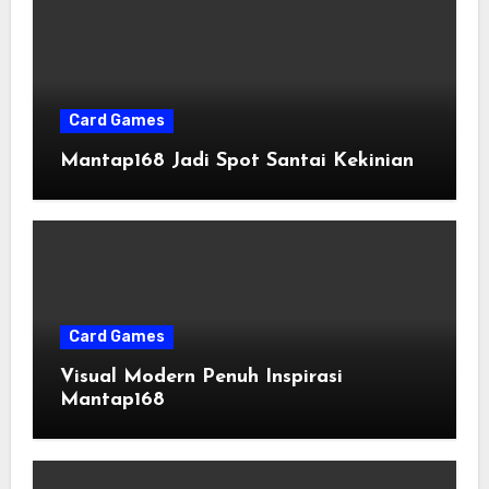
Card Games
Mantap168 Jadi Spot Santai Kekinian
Card Games
Visual Modern Penuh Inspirasi
Mantap168