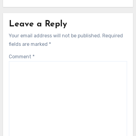
Leave a Reply
Your email address will not be published.
Required
fields are marked
*
Comment
*