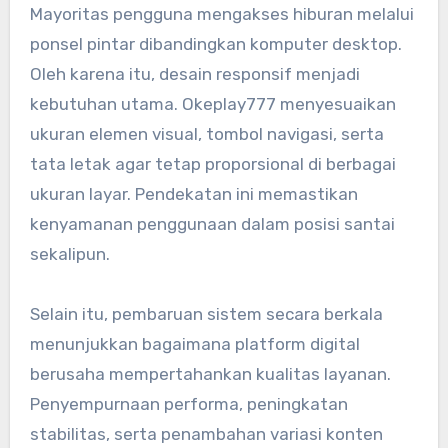
Mayoritas pengguna mengakses hiburan melalui
ponsel pintar dibandingkan komputer desktop.
Oleh karena itu, desain responsif menjadi
kebutuhan utama. Okeplay777 menyesuaikan
ukuran elemen visual, tombol navigasi, serta
tata letak agar tetap proporsional di berbagai
ukuran layar. Pendekatan ini memastikan
kenyamanan penggunaan dalam posisi santai
sekalipun.
Selain itu, pembaruan sistem secara berkala
menunjukkan bagaimana platform digital
berusaha mempertahankan kualitas layanan.
Penyempurnaan performa, peningkatan
stabilitas, serta penambahan variasi konten