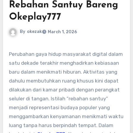
Rebahan Santuy Bareng
Okeplay777
By
okezak
March 1, 2026
Perubahan gaya hidup masyarakat digital dalam
satu dekade terakhir menghadirkan kebiasaan
baru dalam menikmati hiburan. Aktivitas yang
dahulu membutuhkan ruang khusus kini dapat
dilakukan dari kamar pribadi dengan perangkat
seluler di tangan. Istilah “rebahan santuy”
menjadi representasi budaya populer yang
menggambarkan kenyamanan menikmati waktu
luang tanpa harus berpindah tempat. Dalam