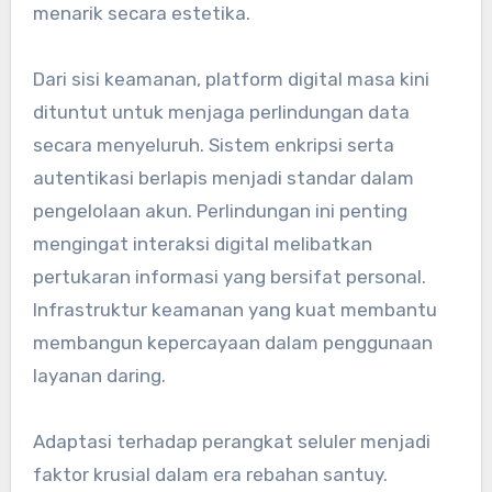
menarik secara estetika.
Dari sisi keamanan, platform digital masa kini
dituntut untuk menjaga perlindungan data
secara menyeluruh. Sistem enkripsi serta
autentikasi berlapis menjadi standar dalam
pengelolaan akun. Perlindungan ini penting
mengingat interaksi digital melibatkan
pertukaran informasi yang bersifat personal.
Infrastruktur keamanan yang kuat membantu
membangun kepercayaan dalam penggunaan
layanan daring.
Adaptasi terhadap perangkat seluler menjadi
faktor krusial dalam era rebahan santuy.