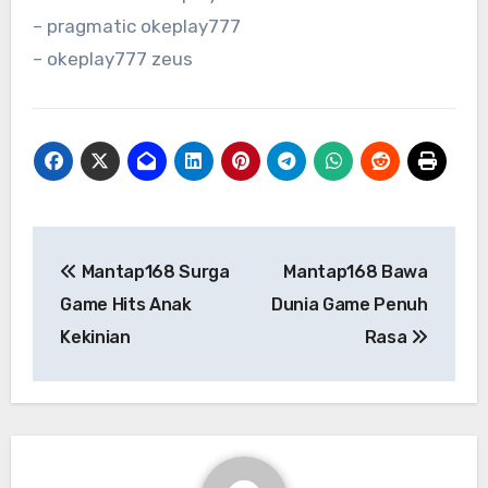
– pragmatic okeplay777
– okeplay777 zeus
Post
Mantap168 Surga
Mantap168 Bawa
navigation
Game Hits Anak
Dunia Game Penuh
Kekinian
Rasa