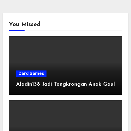
You Missed
Card Games
Aladin138 Jadi Tongkrongan Anak Gaul