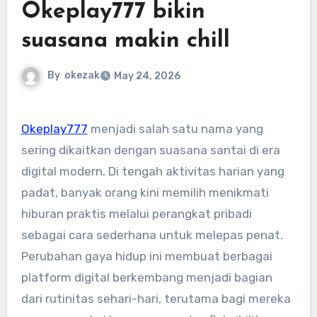
Okeplay777 bikin
suasana makin chill
By
okezak
May 24, 2026
Okeplay777
menjadi salah satu nama yang
sering dikaitkan dengan suasana santai di era
digital modern. Di tengah aktivitas harian yang
padat, banyak orang kini memilih menikmati
hiburan praktis melalui perangkat pribadi
sebagai cara sederhana untuk melepas penat.
Perubahan gaya hidup ini membuat berbagai
platform digital berkembang menjadi bagian
dari rutinitas sehari-hari, terutama bagi mereka