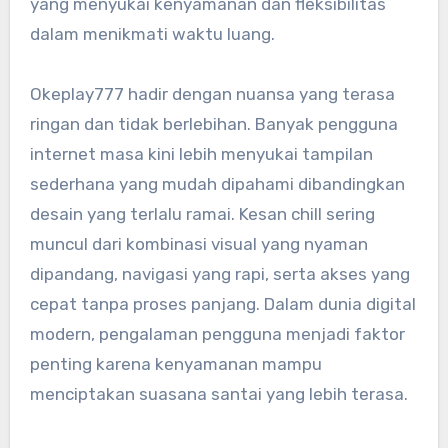
yang menyukai kenyamanan dan fleksibilitas
dalam menikmati waktu luang.
Okeplay777 hadir dengan nuansa yang terasa
ringan dan tidak berlebihan. Banyak pengguna
internet masa kini lebih menyukai tampilan
sederhana yang mudah dipahami dibandingkan
desain yang terlalu ramai. Kesan chill sering
muncul dari kombinasi visual yang nyaman
dipandang, navigasi yang rapi, serta akses yang
cepat tanpa proses panjang. Dalam dunia digital
modern, pengalaman pengguna menjadi faktor
penting karena kenyamanan mampu
menciptakan suasana santai yang lebih terasa.