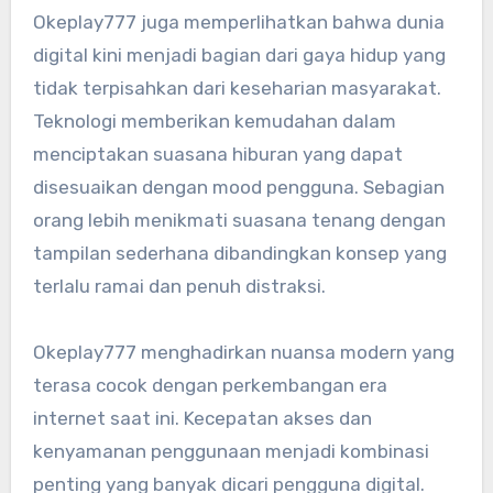
Okeplay777 juga memperlihatkan bahwa dunia
digital kini menjadi bagian dari gaya hidup yang
tidak terpisahkan dari keseharian masyarakat.
Teknologi memberikan kemudahan dalam
menciptakan suasana hiburan yang dapat
disesuaikan dengan mood pengguna. Sebagian
orang lebih menikmati suasana tenang dengan
tampilan sederhana dibandingkan konsep yang
terlalu ramai dan penuh distraksi.
Okeplay777 menghadirkan nuansa modern yang
terasa cocok dengan perkembangan era
internet saat ini. Kecepatan akses dan
kenyamanan penggunaan menjadi kombinasi
penting yang banyak dicari pengguna digital.