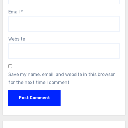
Email
*
Website
Save my name, email, and website in this browser
for the next time I comment.