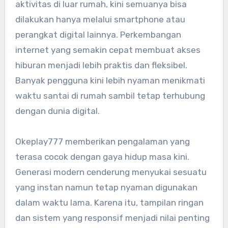
aktivitas di luar rumah, kini semuanya bisa
dilakukan hanya melalui smartphone atau
perangkat digital lainnya. Perkembangan
internet yang semakin cepat membuat akses
hiburan menjadi lebih praktis dan fleksibel.
Banyak pengguna kini lebih nyaman menikmati
waktu santai di rumah sambil tetap terhubung
dengan dunia digital.
Okeplay777 memberikan pengalaman yang
terasa cocok dengan gaya hidup masa kini.
Generasi modern cenderung menyukai sesuatu
yang instan namun tetap nyaman digunakan
dalam waktu lama. Karena itu, tampilan ringan
dan sistem yang responsif menjadi nilai penting