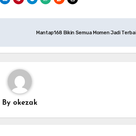
Mantap168 Bikin Semua Momen Jadi Terba
By
okezak