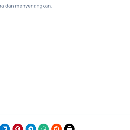
a dan menyenangkan.