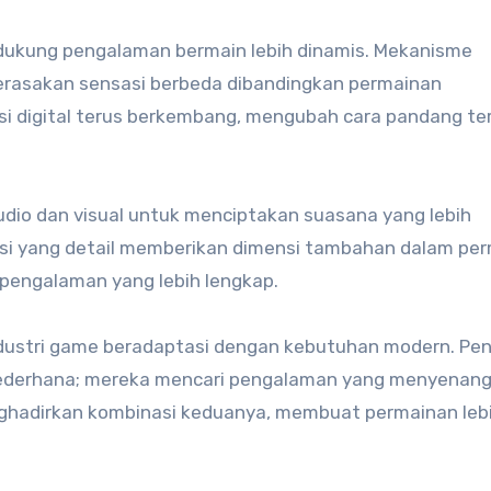
ukung pengalaman bermain lebih dinamis. Mekanisme
rasakan sensasi berbeda dibandingkan permainan
asi digital terus berkembang, mengubah cara pandang t
io dan visual untuk menciptakan suasana yang lebih
asi yang detail memberikan dimensi tambahan dalam per
pengalaman yang lebih lengkap.
dustri game beradaptasi dengan kebutuhan modern. Pe
n sederhana; mereka mencari pengalaman yang menyenan
ghadirkan kombinasi keduanya, membuat permainan leb