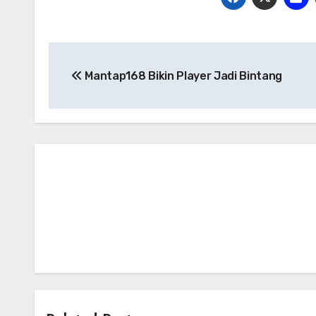
Post
Mantap168 Bikin Player Jadi Bintang
navigation