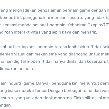
 yang menghadirkan pengalaman bermain game dengan 
 kompetitif, pengguna kini mencari sesuatu yang tidak 
n sensasi mendalam saat bermain. Kehadiran Okeplay77
kan interaktivitas yang lebih kaya dan menarik.
buat setiap sesi bermain terasa lebih hidup. Tidak se
 elemen visual dan mekanisme yang dirancang untuk me
ainan digital modern tidak hanya dinilai dari keseruan, 
dirasakan pemain.
lam industri game. Banyak pengguna kini menuntut per
ng biasa mereka temui. Dengan berbagai tema dan vari
suatu yang unik dan tidak monoton. Fleksibilitas ini 
angan.