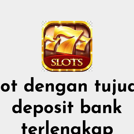
lot dengan tuju
deposit bank
terlengkap