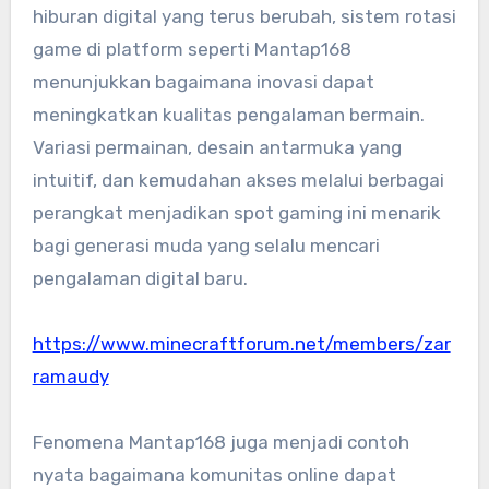
hiburan digital yang terus berubah, sistem rotasi
game di platform seperti Mantap168
menunjukkan bagaimana inovasi dapat
meningkatkan kualitas pengalaman bermain.
Variasi permainan, desain antarmuka yang
intuitif, dan kemudahan akses melalui berbagai
perangkat menjadikan spot gaming ini menarik
bagi generasi muda yang selalu mencari
pengalaman digital baru.
https://www.minecraftforum.net/members/zar
ramaudy
Fenomena Mantap168 juga menjadi contoh
nyata bagaimana komunitas online dapat