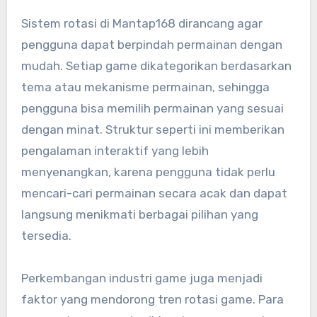
Sistem rotasi di Mantap168 dirancang agar
pengguna dapat berpindah permainan dengan
mudah. Setiap game dikategorikan berdasarkan
tema atau mekanisme permainan, sehingga
pengguna bisa memilih permainan yang sesuai
dengan minat. Struktur seperti ini memberikan
pengalaman interaktif yang lebih
menyenangkan, karena pengguna tidak perlu
mencari-cari permainan secara acak dan dapat
langsung menikmati berbagai pilihan yang
tersedia.
Perkembangan industri game juga menjadi
faktor yang mendorong tren rotasi game. Para