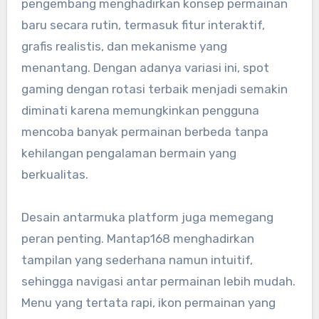
pengembang menghadirkan konsep permainan
baru secara rutin, termasuk fitur interaktif,
grafis realistis, dan mekanisme yang
menantang. Dengan adanya variasi ini, spot
gaming dengan rotasi terbaik menjadi semakin
diminati karena memungkinkan pengguna
mencoba banyak permainan berbeda tanpa
kehilangan pengalaman bermain yang
berkualitas.
Desain antarmuka platform juga memegang
peran penting. Mantap168 menghadirkan
tampilan yang sederhana namun intuitif,
sehingga navigasi antar permainan lebih mudah.
Menu yang tertata rapi, ikon permainan yang