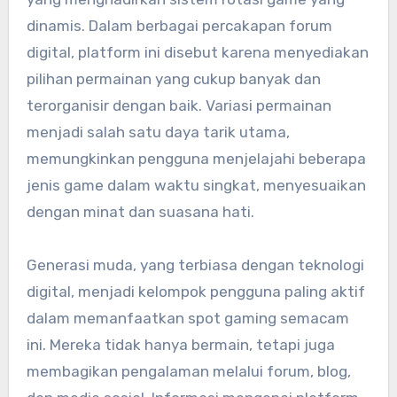
dinamis. Dalam berbagai percakapan forum
digital, platform ini disebut karena menyediakan
pilihan permainan yang cukup banyak dan
terorganisir dengan baik. Variasi permainan
menjadi salah satu daya tarik utama,
memungkinkan pengguna menjelajahi beberapa
jenis game dalam waktu singkat, menyesuaikan
dengan minat dan suasana hati.
Generasi muda, yang terbiasa dengan teknologi
digital, menjadi kelompok pengguna paling aktif
dalam memanfaatkan spot gaming semacam
ini. Mereka tidak hanya bermain, tetapi juga
membagikan pengalaman melalui forum, blog,