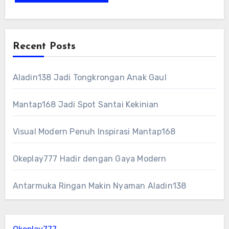
Recent Posts
Aladin138 Jadi Tongkrongan Anak Gaul
Mantap168 Jadi Spot Santai Kekinian
Visual Modern Penuh Inspirasi Mantap168
Okeplay777 Hadir dengan Gaya Modern
Antarmuka Ringan Makin Nyaman Aladin138