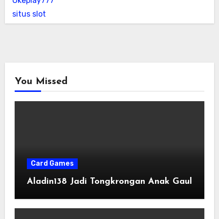
Okeplay777
situs slot
You Missed
Card Games
Aladin138 Jadi Tongkrongan Anak Gaul