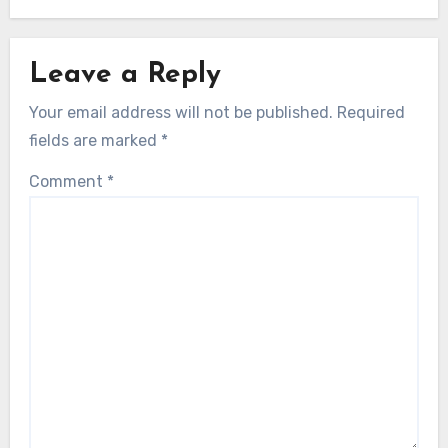
Leave a Reply
Your email address will not be published.
Required
fields are marked
*
Comment
*