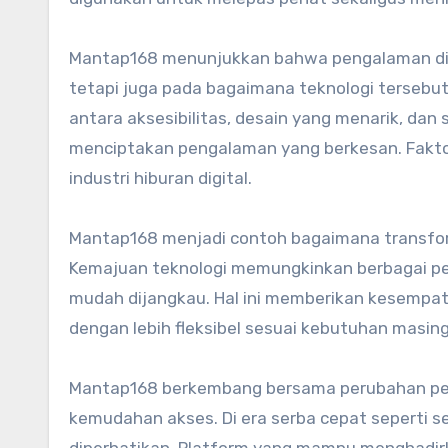
Mantap168 menunjukkan bahwa pengalaman digi
tetapi juga pada bagaimana teknologi terseb
antara aksesibilitas, desain yang menarik, da
menciptakan pengalaman yang berkesan. Fakto
industri hiburan digital.
Mantap168 menjadi contoh bagaimana transform
Kemajuan teknologi memungkinkan berbagai p
mudah dijangkau. Hal ini memberikan kesempata
dengan lebih fleksibel sesuai kebutuhan masin
Mantap168 berkembang bersama perubahan pe
kemudahan akses. Di era serba cepat seperti se