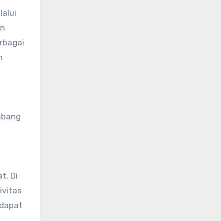
alui
an
rbagai
m
mbang
t. Di
ivitas
 dapat