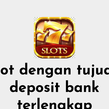
lot dengan tuju
deposit bank
terlengkap