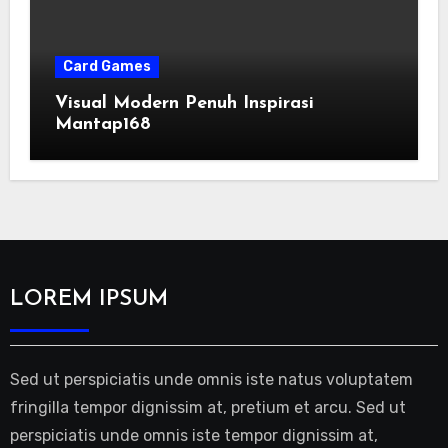
Card Games
Visual Modern Penuh Inspirasi
Mantap168
LOREM IPSUM
Sed ut perspiciatis unde omnis iste natus voluptatem
fringilla tempor dignissim at, pretium et arcu. Sed ut
perspiciatis unde omnis iste tempor dignissim at,