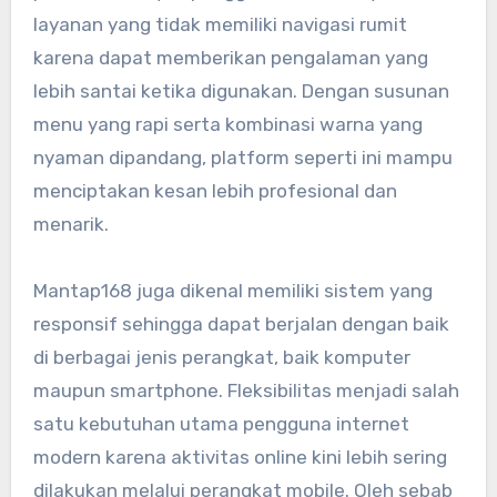
layanan yang tidak memiliki navigasi rumit
karena dapat memberikan pengalaman yang
lebih santai ketika digunakan. Dengan susunan
menu yang rapi serta kombinasi warna yang
nyaman dipandang, platform seperti ini mampu
menciptakan kesan lebih profesional dan
menarik.
Mantap168 juga dikenal memiliki sistem yang
responsif sehingga dapat berjalan dengan baik
di berbagai jenis perangkat, baik komputer
maupun smartphone. Fleksibilitas menjadi salah
satu kebutuhan utama pengguna internet
modern karena aktivitas online kini lebih sering
dilakukan melalui perangkat mobile. Oleh sebab