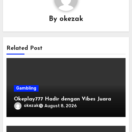
By
okezak
Related Post
Gambling
Okeplay777 Hadir dengan Vibes Juara
okezak
August 8, 2026