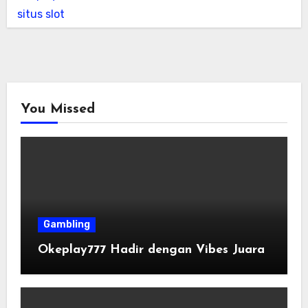
situs slot
You Missed
Gambling
Okeplay777 Hadir dengan Vibes Juara