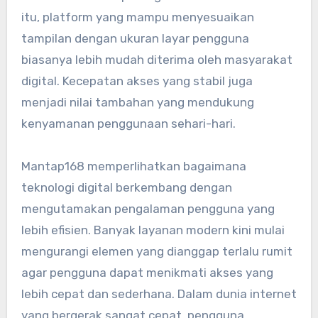
itu, platform yang mampu menyesuaikan
tampilan dengan ukuran layar pengguna
biasanya lebih mudah diterima oleh masyarakat
digital. Kecepatan akses yang stabil juga
menjadi nilai tambahan yang mendukung
kenyamanan penggunaan sehari-hari.
Mantap168 memperlihatkan bagaimana
teknologi digital berkembang dengan
mengutamakan pengalaman pengguna yang
lebih efisien. Banyak layanan modern kini mulai
mengurangi elemen yang dianggap terlalu rumit
agar pengguna dapat menikmati akses yang
lebih cepat dan sederhana. Dalam dunia internet
yang bergerak sangat cepat, pengguna