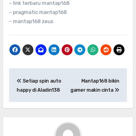
– link terbaru mantap168
– pragmatic mantap168
– mantap168 zeus
Post
Setiap spin auto
Mantap168 bikin
navigation
happy di Aladin138
gamer makin cinta