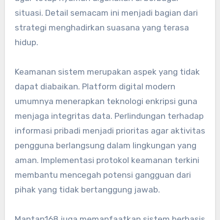
situasi. Detail semacam ini menjadi bagian dari
strategi menghadirkan suasana yang terasa
hidup.
Keamanan sistem merupakan aspek yang tidak
dapat diabaikan. Platform digital modern
umumnya menerapkan teknologi enkripsi guna
menjaga integritas data. Perlindungan terhadap
informasi pribadi menjadi prioritas agar aktivitas
pengguna berlangsung dalam lingkungan yang
aman. Implementasi protokol keamanan terkini
membantu mencegah potensi gangguan dari
pihak yang tidak bertanggung jawab.
Mantap168 juga memanfaatkan sistem berbasis