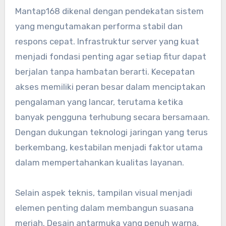
Mantap168 dikenal dengan pendekatan sistem
yang mengutamakan performa stabil dan
respons cepat. Infrastruktur server yang kuat
menjadi fondasi penting agar setiap fitur dapat
berjalan tanpa hambatan berarti. Kecepatan
akses memiliki peran besar dalam menciptakan
pengalaman yang lancar, terutama ketika
banyak pengguna terhubung secara bersamaan.
Dengan dukungan teknologi jaringan yang terus
berkembang, kestabilan menjadi faktor utama
dalam mempertahankan kualitas layanan.
Selain aspek teknis, tampilan visual menjadi
elemen penting dalam membangun suasana
meriah. Desain antarmuka yang penuh warna,