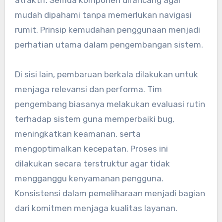
atraktif. Semua komponen dirancang agar
mudah dipahami tanpa memerlukan navigasi
rumit. Prinsip kemudahan penggunaan menjadi
perhatian utama dalam pengembangan sistem.
Di sisi lain, pembaruan berkala dilakukan untuk
menjaga relevansi dan performa. Tim
pengembang biasanya melakukan evaluasi rutin
terhadap sistem guna memperbaiki bug,
meningkatkan keamanan, serta
mengoptimalkan kecepatan. Proses ini
dilakukan secara terstruktur agar tidak
mengganggu kenyamanan pengguna.
Konsistensi dalam pemeliharaan menjadi bagian
dari komitmen menjaga kualitas layanan.