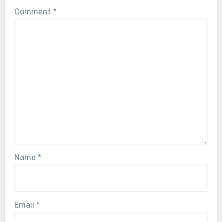
Comment
*
Name
*
Email
*