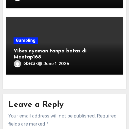
Gambling
Vibes nyaman tanpa batas di
Mantap168
okezak
June 1, 2026
Leave a Reply
Your email address will not be published.
Required
fields are marked
*