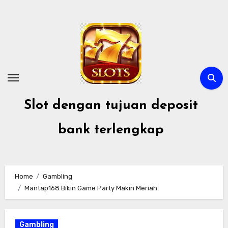
Skip
to
content
Slot dengan tujuan deposit
bank terlengkap
Home
Gambling
Mantap168 Bikin Game Party Makin Meriah
Gambling