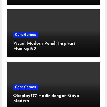
Card Games
Visual Modern Penuh Inspirasi
Mantap168
Card Games
Okeplay777 Hadir dengan Gaya
Modern