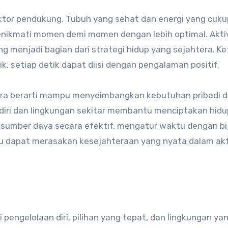
faktor pendukung. Tubuh yang sehat dan energi yang cuku
kmati momen demi momen dengan lebih optimal. Akti
ng menjadi bagian dari strategi hidup yang sejahtera. Ke
k, setiap detik dapat diisi dengan pengalaman positif.
htera berarti mampu menyeimbangkan kebutuhan pribadi 
ndiri dan lingkungan sekitar membantu menciptakan hid
umber daya secara efektif, mengatur waktu dengan bij
vidu dapat merasakan kesejahteraan yang nyata dalam akt
ri pengelolaan diri, pilihan yang tepat, dan lingkungan ya