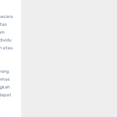
 secara
tas
lam
dividu
n atau
yang
cemas
ngkah
 dapat