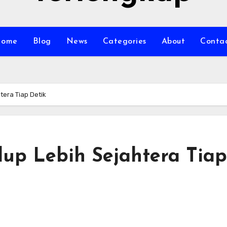
ome
Blog
News
Categories
About
Conta
era Tiap Detik
up Lebih Sejahtera Tiap