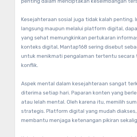
penting dalam menciptakan keseimbangan ter
Kesejahteraan sosial juga tidak kalah penting. 
langsung maupun melalui platform digital, d
yang sehat memungkinkan pertukaran informasi
konteks digital, Mantap168 sering disebut seb
untuk menikmati pengalaman tertentu secara
konflik.
Aspek mental dalam kesejahteraan sangat ter
diterima setiap hari. Paparan konten yang ber
atau lelah mental. Oleh karena itu, memilih su
strategis. Platform digital yang mudah diakse
membantu menjaga ketenangan pikiran sekali