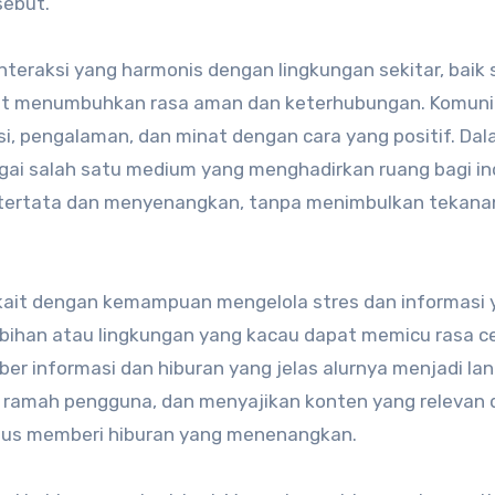
sebut.
Interaksi yang harmonis dengan lingkungan sekitar, baik
apat menumbuhkan rasa aman dan keterhubungan. Komuni
, pengalaman, dan minat dengan cara yang positif. Da
agai salah satu medium yang menghadirkan ruang bagi in
 tertata dan menyenangkan, tanpa menimbulkan tekana
kait dengan kemampuan mengelola stres dan informasi 
lebihan atau lingkungan yang kacau dapat memicu rasa 
mber informasi dan hiburan yang jelas alurnya menjadi la
s, ramah pengguna, dan menyajikan konten yang relevan
gus memberi hiburan yang menenangkan.