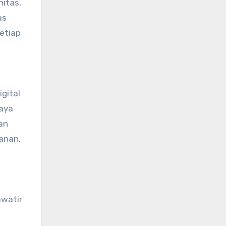
nitas,
as
etiap
gital
kaya
an
anan.
awatir