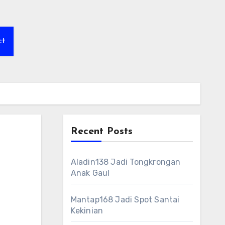
ct
Recent Posts
Aladin138 Jadi Tongkrongan
Anak Gaul
Mantap168 Jadi Spot Santai
Kekinian