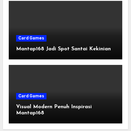
Card Games
Mantap168 Jadi Spot Santai Kekinian
Card Games
Visual Modern Penuh Inspirasi
Mantap168