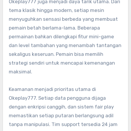
Okeplay777 juga menjadi daya tarik utama. Dari
tema klasik hingga modern, setiap mesin
menyuguhkan sensasi berbeda yang membuat
pemain betah berlama-lama. Beberapa
permainan bahkan dilengkapi fitur mini-game
dan level tambahan yang menambah tantangan
sekaligus keseruan. Pemain bisa memilih
strategi sendiri untuk mencapai kemenangan
maksimal.
Keamanan menjadi prioritas utama di
Okeplay777. Setiap data pengguna dijaga
dengan enkripsi canggih, dan sistem fair play
memastikan setiap putaran berlangsung adil
tanpa manipulasi. Tim support tersedia 24 jam