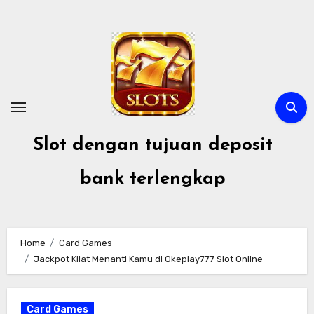
Skip
to
content
Slot dengan tujuan deposit
bank terlengkap
Home
Card Games
Jackpot Kilat Menanti Kamu di Okeplay777 Slot Online
Card Games