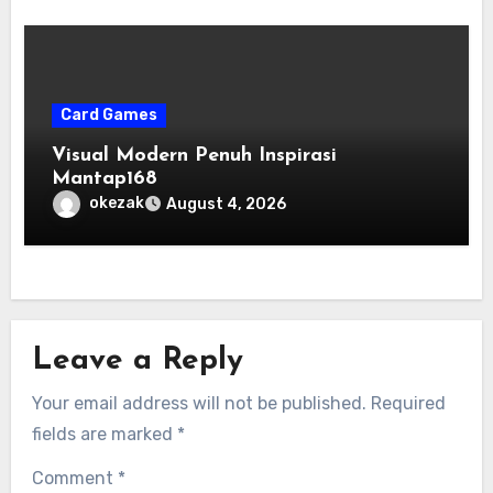
Card Games
Visual Modern Penuh Inspirasi
Mantap168
okezak
August 4, 2026
Leave a Reply
Your email address will not be published.
Required
fields are marked
*
Comment
*