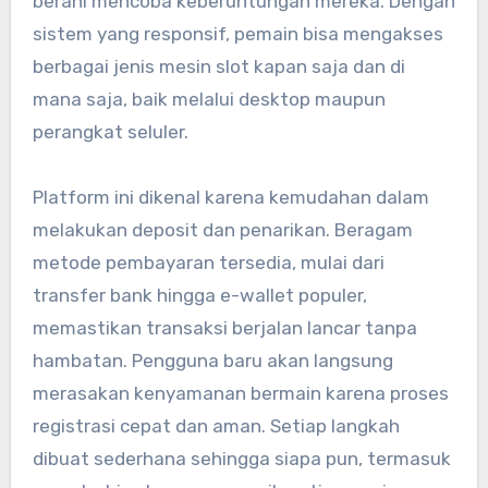
berani mencoba keberuntungan mereka. Dengan
sistem yang responsif, pemain bisa mengakses
berbagai jenis mesin slot kapan saja dan di
mana saja, baik melalui desktop maupun
perangkat seluler.
Platform ini dikenal karena kemudahan dalam
melakukan deposit dan penarikan. Beragam
metode pembayaran tersedia, mulai dari
transfer bank hingga e-wallet populer,
memastikan transaksi berjalan lancar tanpa
hambatan. Pengguna baru akan langsung
merasakan kenyamanan bermain karena proses
registrasi cepat dan aman. Setiap langkah
dibuat sederhana sehingga siapa pun, termasuk