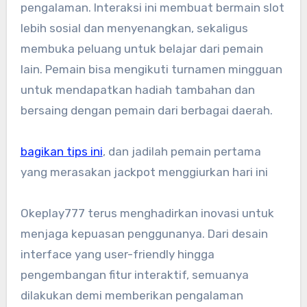
pengalaman. Interaksi ini membuat bermain slot
lebih sosial dan menyenangkan, sekaligus
membuka peluang untuk belajar dari pemain
lain. Pemain bisa mengikuti turnamen mingguan
untuk mendapatkan hadiah tambahan dan
bersaing dengan pemain dari berbagai daerah.
bagikan tips ini
, dan jadilah pemain pertama
yang merasakan jackpot menggiurkan hari ini
Okeplay777 terus menghadirkan inovasi untuk
menjaga kepuasan penggunanya. Dari desain
interface yang user-friendly hingga
pengembangan fitur interaktif, semuanya
dilakukan demi memberikan pengalaman