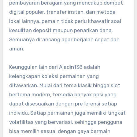
pembayaran beragam yang mencakup dompet
digital populer, transfer instan, dan metode
lokal lainnya, pemain tidak perlu khawatir soal
kesulitan deposit maupun penarikan dana.
Semuanya dirancang agar berjalan cepat dan
aman.
Keunggulan lain dari Aladin138 adalah
kelengkapan koleksi permainan yang
ditawarkan. Mulai dari tema klasik hingga slot
bertema modern, tersedia banyak opsi yang
dapat disesuaikan dengan preferensi setiap
individu. Setiap permainan juga memiliki tingkat
volatilitas yang bervariasi, sehingga pengguna
bisa memilih sesuai dengan gaya bermain