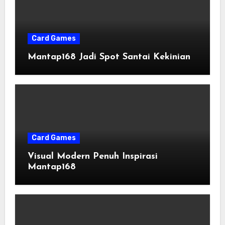
Card Games
Mantap168 Jadi Spot Santai Kekinian
Card Games
Visual Modern Penuh Inspirasi
Mantap168