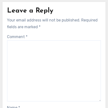
Leave a Reply
Your email address will not be published.
Required
fields are marked
*
Comment
*
Name
*