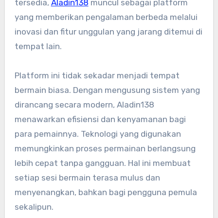
tersedia,
Aladin138
muncul sebagai platform
yang memberikan pengalaman berbeda melalui
inovasi dan fitur unggulan yang jarang ditemui di
tempat lain.
Platform ini tidak sekadar menjadi tempat
bermain biasa. Dengan mengusung sistem yang
dirancang secara modern, Aladin138
menawarkan efisiensi dan kenyamanan bagi
para pemainnya. Teknologi yang digunakan
memungkinkan proses permainan berlangsung
lebih cepat tanpa gangguan. Hal ini membuat
setiap sesi bermain terasa mulus dan
menyenangkan, bahkan bagi pengguna pemula
sekalipun.