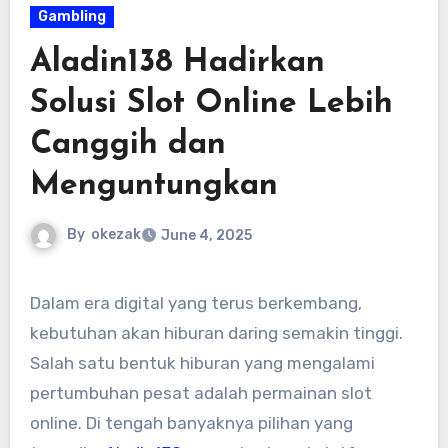
Gambling
Aladin138 Hadirkan
Solusi Slot Online Lebih
Canggih dan
Menguntungkan
By
okezak
June 4, 2025
Dalam era digital yang terus berkembang,
kebutuhan akan hiburan daring semakin tinggi.
Salah satu bentuk hiburan yang mengalami
pertumbuhan pesat adalah permainan slot
online. Di tengah banyaknya pilihan yang