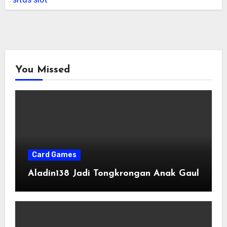
You Missed
Card Games
Aladin138 Jadi Tongkrongan Anak Gaul