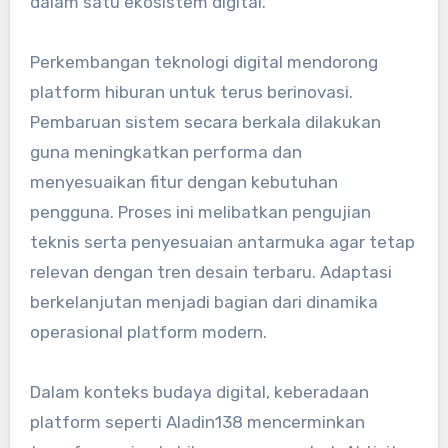
dalam satu ekosistem digital.
Perkembangan teknologi digital mendorong
platform hiburan untuk terus berinovasi.
Pembaruan sistem secara berkala dilakukan
guna meningkatkan performa dan
menyesuaikan fitur dengan kebutuhan
pengguna. Proses ini melibatkan pengujian
teknis serta penyesuaian antarmuka agar tetap
relevan dengan tren desain terbaru. Adaptasi
berkelanjutan menjadi bagian dari dinamika
operasional platform modern.
Dalam konteks budaya digital, keberadaan
platform seperti Aladin138 mencerminkan