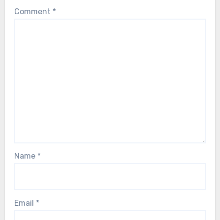
Comment
*
Name
*
Email
*