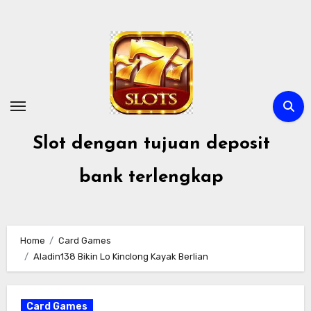
Skip
to
content
Slot dengan tujuan deposit
bank terlengkap
Home
Card Games
Aladin138 Bikin Lo Kinclong Kayak Berlian
Card Games