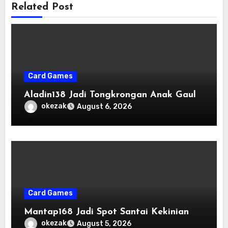
Related Post
Card Games
Aladin138 Jadi Tongkrongan Anak Gaul
okezak
August 6, 2026
Card Games
Mantap168 Jadi Spot Santai Kekinian
okezak
August 5, 2026