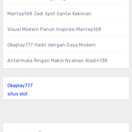
Mantap168 Jadi Spot Santai Kekinian
Visual Modern Penuh Inspirasi Mantap168
Okeplay777 Hadir dengan Gaya Modern
Antarmuka Ringan Makin Nyaman Aladin138
Okeplay777
situs slot