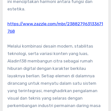
ini menciptakan harmoni antara fungsi dan
estetika.
https://www.zazzle.com/mbr/238827963133671
768
Melalui kombinasi desain modern, stabilitas
teknologi, serta variasi konten yang luas,
Aladin138 membangun citra sebagai rumah
hiburan digital dengan karakter berkilau
layaknya berlian. Setiap elemen di dalamnya
dirancang untuk menyatu dalam satu sistem
yang terintegrasi, menghadirkan pengalaman
visual dan teknis yang selaras dengan
perkembangan industri permainan daring masa