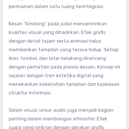
permainan dalam satu ruang terintegrasi.
Kesan “kinclong” pada judul mencerminkan
kualitas visual yang dihadirkan. Efek grafis
dengan detail tajam serta animasi halus
memberikan tampilan yang terasa hidup. Setiap
ikon, tombol, dan latar belakang dirancang
dengan perhatian pada presisi desain. Konsep ini
sejalan dengan tren estetika digital yang
menekankan kebersihan tampilan dan kejelasan
struktur informasi.
Selain visual, unsur audio juga menjadi bagian
penting dalam membangun atmosfer. Efek
suara yang sinkron dengan gerakan grafis