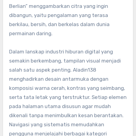
Berlian” menggambarkan citra yang ingin
dibangun, yaitu pengalaman yang terasa
berkilau, bersih, dan berkelas dalam dunia
permainan daring.
Dalam lanskap industri hiburan digital yang
semakin berkembang, tampilan visual menjadi
salah satu aspek penting. Aladin138
menghadirkan desain antarmuka dengan
komposisi warna cerah, kontras yang seimbang,
serta tata letak yang terstruktur. Setiap elemen
pada halaman utama disusun agar mudah
dikenali tanpa menimbulkan kesan berantakan.
Navigasi yang sistematis memudahkan
pengguna menjelajahi berbagai kategori